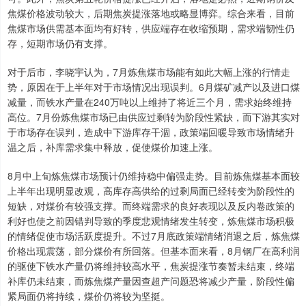
焦煤价格波动较大，后期焦炭提涨落地或略显博弈。综合来看，目前
焦煤市场供需基本面均有好转，供应端存在收缩预期，需求端韧性仍
存，短期市场仍有支撑。
对于后市，李晓宇认为，7月炼焦煤市场能有如此大幅上涨的行情走
势，原因在于上半年对于市场情况出现误判。6月煤矿减产以及进口煤
减量，而铁水产量在240万吨以上维持了将近三个月，需求始终维持
高位。7月份炼焦煤市场已由供应过剩转为阶段性紧缺，而下游其实对
于市场存在误判，造成中下游库存干涸，政策端回暖导致市场情绪升
温之后，补库需求集中释放，促使煤价加速上涨。
8月中上旬炼焦煤市场预计仍维持稳中偏强走势。目前炼焦煤基本面较
上半年出现明显改观，高库存高供给的过剩局面已经转变为阶段性的
短缺，对煤价有较强支撑。而终端需求的良好表现以及反内卷政策的
利好也使之前因错判导致的季度悲观情绪发生转变，炼焦煤市场积极
的情绪促使市场活跃度提升。不过7月底政策端情绪消退之后，炼焦煤
价格出现震荡，部分煤价有所回落。但基本面来看，8月钢厂在高利润
的驱使下铁水产量仍将维持较高水平，焦炭提涨节奏暂未结束，终端
补库仍未结束，而炼焦煤产量因查超产问题恐将减少产量，阶段性偏
紧局面仍将持续，煤价仍将较为坚挺。