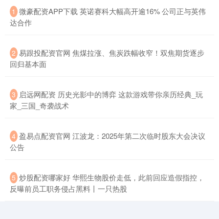
​微豪配资APP下载 英诺赛科大幅高开逾16% 公司正与英伟
1
达合作
​易跟投配资官网 焦煤拉涨、焦炭跌幅收窄！双焦期货逐步
2
回归基本面
​启远网配资 历史光影中的博弈 这款游戏带你亲历经典_玩
3
家_三国_奇袭战术
​盈易点配资官网 江波龙：2025年第二次临时股东大会决议
4
公告
​炒股配资哪家好 华熙生物股价走低，此前回应造假指控，
5
反曝前员工职务侵占黑料丨一只热股