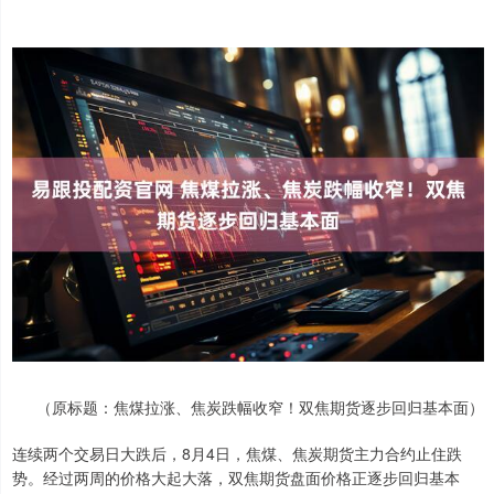
（原标题：焦煤拉涨、焦炭跌幅收窄！双焦期货逐步回归基本面）
连续两个交易日大跌后，8月4日，焦煤、焦炭期货主力合约止住跌
势。经过两周的价格大起大落，双焦期货盘面价格正逐步回归基本