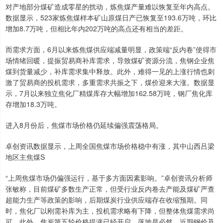
对产地部分煤矿造成零星的扰动，炼焦煤产量难以恢复至年内高点。
数据显示，523家炼焦煤样本矿山原煤日产已恢复至193.6万吨，环比
增加8.7万吨，但相比年内202万吨的高点还有相当的差距。
而需求方面，6月以来炼焦煤供应端减量明显，政策端“反内卷”使得市
场情绪回暖，提振贸易商补库需求，导致煤矿资源分流，焦钢企业焦
煤到货量减少，补库需求集中释放。此外，难得一见的上涨行情也刺
激了贸易商的投机需求，多重需求共振之下，煤价迎来大涨。数据显
示，7月以来独立焦化厂精煤库存大幅增加162.58万吨，钢厂焦化库
存增加18.3万吨。
进入8月份后，焦煤市场价格仍延续偏强震荡格局。
卓创资讯数据显示，上周全国焦煤市场价格稳中有涨，其中山西吕梁
地区主焦煤S
“上周焦煤市场仍偏强运行，基于多方面因素影响。”卓创资讯分析师
张敏称，目前煤矿多数生产正常，但受行业反内卷去产能及煤矿严查
超能力生产等政策的影响，后期煤炭行业供应端存在收缩预期。同
时，焦化厂以刚需补库为主，投机需求略有下降，但整体焦煤需求尚
可。此外，焦炭第五轮价格提涨已经开启，落地是必然，近期钢价及