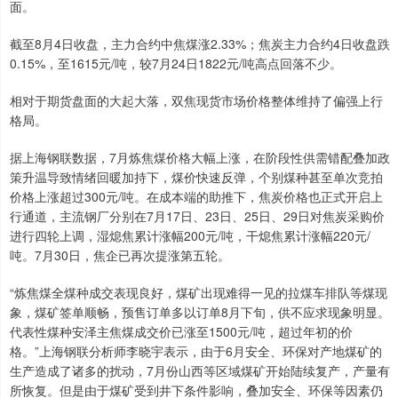
面。
截至8月4日收盘，主力合约中焦煤涨2.33%；焦炭主力合约4日收盘跌
0.15%，至1615元/吨，较7月24日1822元/吨高点回落不少。
相对于期货盘面的大起大落，双焦现货市场价格整体维持了偏强上行
格局。
据上海钢联数据，7月炼焦煤价格大幅上涨，在阶段性供需错配叠加政
策升温导致情绪回暖加持下，煤价快速反弹，个别煤种甚至单次竞拍
价格上涨超过300元/吨。在成本端的助推下，焦炭价格也正式开启上
行通道，主流钢厂分别在7月17日、23日、25日、29日对焦炭采购价
进行四轮上调，湿熄焦累计涨幅200元/吨，干熄焦累计涨幅220元/
吨。7月30日，焦企已再次提涨第五轮。
“炼焦煤全煤种成交表现良好，煤矿出现难得一见的拉煤车排队等煤现
象，煤矿签单顺畅，预售订单多以订单8月下旬，供不应求现象明显。
代表性煤种安泽主焦煤成交价已涨至1500元/吨，超过年初的价
格。”上海钢联分析师李晓宇表示，由于6月安全、环保对产地煤矿的
生产造成了诸多的扰动，7月份山西等区域煤矿开始陆续复产，产量有
所恢复。但是由于煤矿受到井下条件影响，叠加安全、环保等因素仍