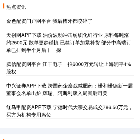
热点资讯
金色配资门户网平台 我后槽牙都咬碎了
天创网APP下载 油价波动冲击纺织化纤行业 原料每吨涨
约2500元 散单更趋谨慎 已签订单加紧补货 部分中高端订
单已排到半个月后︱一探
腾信配资网平台 江丰电子：拟6000万元转让上海润平4%
股权
中兴证券APP下载 跨国药企鏖战减肥药：诺和诺德新一届
董事会名单出炉 辉瑞、阿斯利康入局围剿司美
红马甲配资APP下载 宁德时代大宗交易成交786.50万元，
买方为机构专用席位