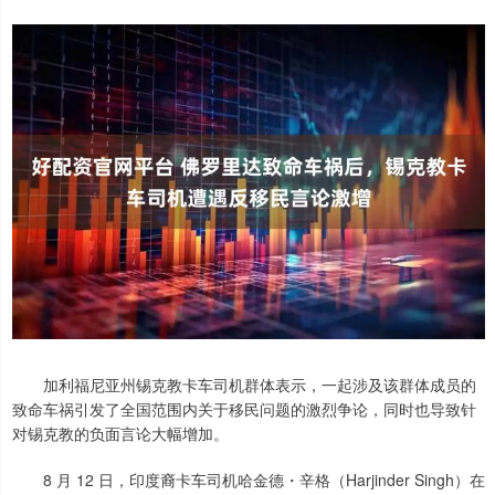
加利福尼亚州锡克教卡车司机群体表示，一起涉及该群体成员的
致命车祸引发了全国范围内关于移民问题的激烈争论，同时也导致针
对锡克教的负面言论大幅增加。
8 月 12 日，印度裔卡车司机哈金德・辛格（Harjinder Singh）在