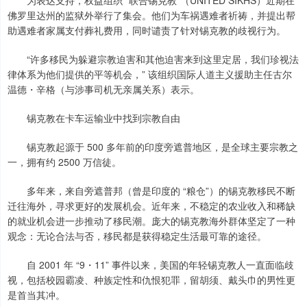
为表达支持，权益组织 “联合锡克教”（UNITED SIKHS）近期在
佛罗里达州的监狱外举行了集会。他们为车祸遇难者祈祷，并提出帮
助遇难者家属支付葬礼费用，同时谴责了针对锡克教的歧视行为。
“许多移民为躲避宗教迫害和其他迫害来到这里定居，我们珍视法
律体系为他们提供的平等机会，” 该组织国际人道主义援助主任古尔
温德・辛格（与涉事司机无亲属关系）表示。
锡克教在卡车运输业中找到宗教自由
锡克教起源于 500 多年前的印度旁遮普地区，是全球主要宗教之
一，拥有约 2500 万信徒。
多年来，来自旁遮普邦（曾是印度的 “粮仓”）的锡克教移民不断
迁往海外，寻求更好的发展机会。近年来，不稳定的农业收入和稀缺
的就业机会进一步推动了移民潮。庞大的锡克教海外群体坚定了一种
观念：无论合法与否，移民都是获得稳定生活最可靠的途径。
自 2001 年 “9・11” 事件以来，美国的年轻锡克教人一直面临歧
视，包括校园霸凌、种族定性和仇恨犯罪，留胡须、戴头巾的男性更
是首当其冲。