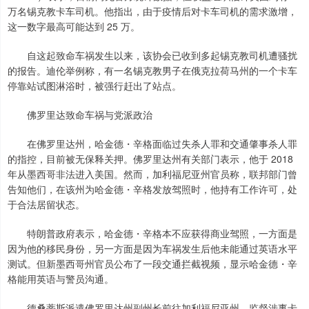
万名锡克教卡车司机。他指出，由于疫情后对卡车司机的需求激增，
这一数字最高可能达到 25 万。
自这起致命车祸发生以来，该协会已收到多起锡克教司机遭骚扰
的报告。迪伦举例称，有一名锡克教男子在俄克拉荷马州的一个卡车
停靠站试图淋浴时，被强行赶出了站点。
佛罗里达致命车祸与党派政治
在佛罗里达州，哈金德・辛格面临过失杀人罪和交通肇事杀人罪
的指控，目前被无保释关押。佛罗里达州有关部门表示，他于 2018
年从墨西哥非法进入美国。然而，加利福尼亚州官员称，联邦部门曾
告知他们，在该州为哈金德・辛格发放驾照时，他持有工作许可，处
于合法居留状态。
特朗普政府表示，哈金德・辛格本不应获得商业驾照，一方面是
因为他的移民身份，另一方面是因为车祸发生后他未能通过英语水平
测试。但新墨西哥州官员公布了一段交通拦截视频，显示哈金德・辛
格能用英语与警员沟通。
德桑蒂斯派遣佛罗里达州副州长前往加利福尼亚州，监督涉事卡