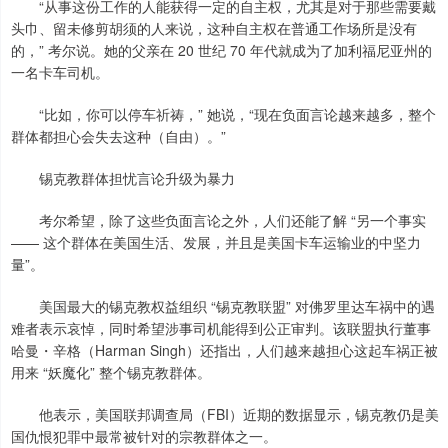
“从事这份工作的人能获得一定的自主权，尤其是对于那些需要戴
头巾、留未修剪胡须的人来说，这种自主权在普通工作场所是没有
的，” 考尔说。她的父亲在 20 世纪 70 年代就成为了加利福尼亚州的
一名卡车司机。
“比如，你可以停车祈祷，” 她说，“现在负面言论越来越多，整个
群体都担心会失去这种（自由）。”
锡克教群体担忧言论升级为暴力
考尔希望，除了这些负面言论之外，人们还能了解 “另一个事实
—— 这个群体在美国生活、发展，并且是美国卡车运输业的中坚力
量”。
美国最大的锡克教权益组织 “锡克教联盟” 对佛罗里达车祸中的遇
难者表示哀悼，同时希望涉事司机能得到公正审判。该联盟执行董事
哈曼・辛格（Harman Singh）还指出，人们越来越担心这起车祸正被
用来 “妖魔化” 整个锡克教群体。
他表示，美国联邦调查局（FBI）近期的数据显示，锡克教仍是美
国仇恨犯罪中最常被针对的宗教群体之一。