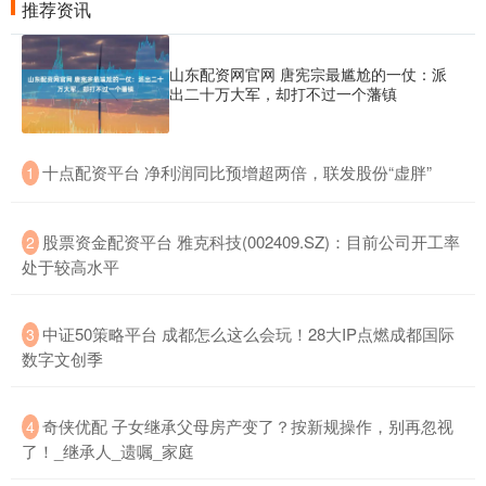
推荐资讯
山东配资网官网 唐宪宗最尴尬的一仗：派
出二十万大军，却打不过一个藩镇
​十点配资平台 净利润同比预增超两倍，联发股份“虚胖”
1
​股票资金配资平台 雅克科技(002409.SZ)：目前公司开工率
2
处于较高水平
​中证50策略平台 成都怎么这么会玩！28大IP点燃成都国际
3
数字文创季
​奇侠优配 子女继承父母房产变了？按新规操作，别再忽视
4
了！_继承人_遗嘱_家庭