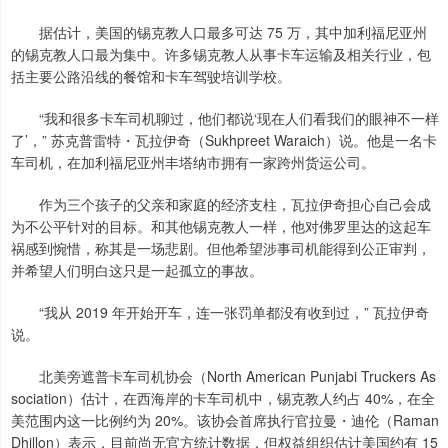
据估计，美国的锡克教人口最多可达 75 万，其中加利福尼亚州
的锡克教人口最为集中。许多锡克教人从事卡车运输及相关行业，包
括主要公路沿线的餐馆和卡车驾驶培训学校。
“我和很多卡车司机聊过，他们都说‘现在人们看我们的眼神不一样
了’，” 苏克普雷特・瓦拉伊奇（Sukhpreet Waraich）说。他是一名卡
车司机，在加利福尼亚州丰塔纳市拥有一家跨州货运公司。
作为三个孩子的父亲和家庭的经济支柱，瓦拉伊奇担心自己会成
为不公平针对的目标。和其他锡克教人一样，他对佛罗里达的这起车
祸感到惋惜，称其是一场悲剧。但他希望涉事司机能得到公正审判，
并希望人们明白这只是一起孤立的事故。
“我从 2019 年开始开车，连一张罚单都没有收到过，” 瓦拉伊奇
说。
北美旁遮普卡车司机协会（North American Punjabi Truckers As
sociation）估计，在西海岸的卡车司机中，锡克教人约占 40%，在全
美范围内这一比例约为 20%。该协会首席执行官拉曼・迪伦（Raman
Dhillon）表示，目前尚无官方统计数据，但权益组织估计美国约有 15