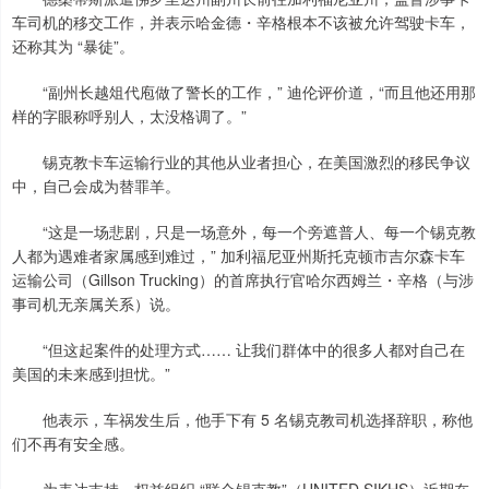
车司机的移交工作，并表示哈金德・辛格根本不该被允许驾驶卡车，
还称其为 “暴徒”。
“副州长越俎代庖做了警长的工作，” 迪伦评价道，“而且他还用那
样的字眼称呼别人，太没格调了。”
锡克教卡车运输行业的其他从业者担心，在美国激烈的移民争议
中，自己会成为替罪羊。
“这是一场悲剧，只是一场意外，每一个旁遮普人、每一个锡克教
人都为遇难者家属感到难过，” 加利福尼亚州斯托克顿市吉尔森卡车
运输公司（Gillson Trucking）的首席执行官哈尔西姆兰・辛格（与涉
事司机无亲属关系）说。
“但这起案件的处理方式…… 让我们群体中的很多人都对自己在
美国的未来感到担忧。”
他表示，车祸发生后，他手下有 5 名锡克教司机选择辞职，称他
们不再有安全感。