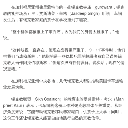
在加利福尼亚州弗里蒙特市的一处锡克教寺庙（gurdwara，锡克
教的礼拜场所）里，贾斯迪普・辛格（Jasdeep Singh）听说，车祸
发生后，有锡克教家庭的孩子在学校遭到了霸凌。
“整个群体都被推上了审判席，因为我们的身份太显眼了，” 他
说。
“这种歧视一直存在，但现在变得更严重了。‘9・11’事件时，他们
把我们当成穆斯林，” 他指的是一些仇恨犯罪的施暴者称自己误将锡
克教人当作阿拉伯穆斯林，“但这次没有任何误解。说实话，现在的情
况更糟。”
在加利福尼亚州中央谷地，几代锡克教人都以推动美国卡车运输
业发展为荣。
锡克教联盟（Sikh Coalition）的教育主管曼普雷特・考尔（Man
preet Kaur）表示，卡车司机这份工作对锡克教群体至关重要。从经
济角度来说，它能帮助锡克教移民养家糊口，供孩子上大学；同时，
这份工作还让锡克教人能更自由地践行自己的宗教信仰。