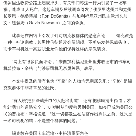
佛罗里达收费公路上违规掉头，有关部门称这一行为引发了一场车
祸，造成 3 人死亡。这起车祸及后续调查引发了佛罗里达州共和党州
长罗恩・德桑蒂斯（Ron DeSantis）与加利福尼亚州民主党州长加
文・纽瑟姆（Gavin Newsom）之间的争执。
此事还在网络上引发了针对锡克教群体的恶意言论 —— 锡克教是
一种一神论宗教，其男性信徒通常会留胡须、不剪头发并佩戴头巾，
而卡车司机这一高薪职业允许他们保持这样的宗教装扮。
“网上有很多负面评论，” 来自加利福尼亚州里弗赛德市的卡车司
机普拉布・辛格（与涉事司机无亲属关系）表示。
本文中提及的所有名为 “辛格” 的人物均无亲属关系；“辛格” 是锡
克教群体中非常常见的姓氏。
“有人说‘把那些戴头巾的人赶出街道’，还有‘把移民清出街道，才
能让我们的道路安全’，”8 岁时从印度移民到美国、如今已成为美国公
民的普拉布・辛格说道，“这一切都发生在法官作出判决之前。这只是
一名司机犯的错，不是整个群体的问题。”
锡克教在美国卡车运输业中扮演重要角色