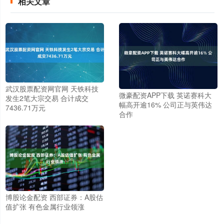
相关文章
武汉股票配资网官网 天铁科技
微豪配资APP下载 英诺赛科大
发生2笔大宗交易 合计成交
幅高开逾16% 公司正与英伟达
7436.71万元
合作
博股论金配资 西部证券：A股估
值扩张 有色金属行业领涨