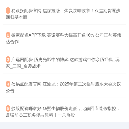
​易跟投配资官网 焦煤拉涨、焦炭跌幅收窄！双焦期货逐步
1
回归基本面
​微豪配资APP下载 英诺赛科大幅高开逾16% 公司正与英伟
2
达合作
​启远网配资 历史光影中的博弈 这款游戏带你亲历经典_玩
3
家_三国_奇袭战术
​盈易点配资官网 江波龙：2025年第二次临时股东大会决议
4
公告
​炒股配资哪家好 华熙生物股价走低，此前回应造假指控，
5
反曝前员工职务侵占黑料丨一只热股