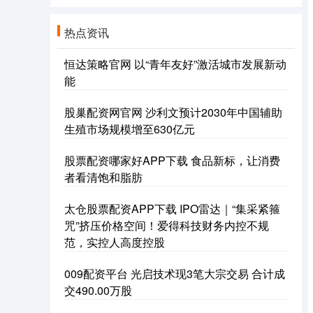
热点资讯
恒达策略官网 以“青年友好”激活城市发展新动
能
股巢配资网官网 沙利文预计2030年中国辅助
生殖市场规模增至630亿元
股票配资哪家好APP下载 食品新标，让消费
者看清饱和脂肪
太仓股票配资APP下载 IPO雷达｜“集采紧箍
咒”挤压价格空间！爱得科技财务内控不规
范，实控人高度控股
009配资平台 光启技术现3笔大宗交易 合计成
交490.00万股