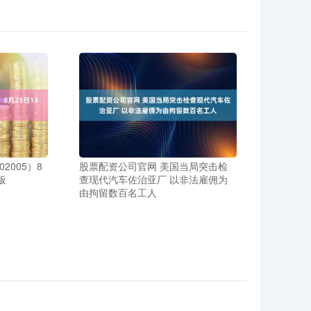
2005）8
股票配资公司官网 美国当局突击检
板
查现代汽车佐治亚厂 以非法雇佣为
由拘留数百名工人