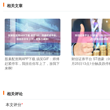
相关文章
股巢配资网APP下载 搞笑GIF：师傅
财信证券平台 ST德豪（00
赶紧停车，我挂在你车上了，放我下
月25日13点1分触及跌停
来啊!
相关评论
本文评分
*