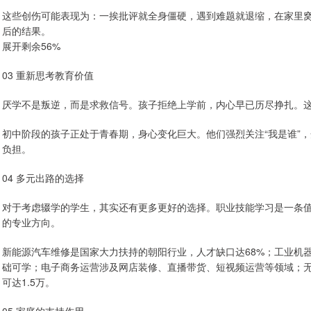
这些创伤可能表现为：一挨批评就全身僵硬，遇到难题就退缩，在家里
后的结果。
展开剩余56%
03 重新思考教育价值
厌学不是叛逆，而是求救信号。孩子拒绝上学前，内心早已历尽挣扎。
初中阶段的孩子正处于青春期，身心变化巨大。他们强烈关注“我是谁”，
负担。
04 多元出路的选择
对于考虑辍学的学生，其实还有更多更好的选择。职业技能学习是一条
的专业方向。
新能源汽车维修是国家大力扶持的朝阳行业，人才缺口达68%；工业机
础可学；电子商务运营涉及网店装修、直播带货、短视频运营等领域；
可达1.5万。