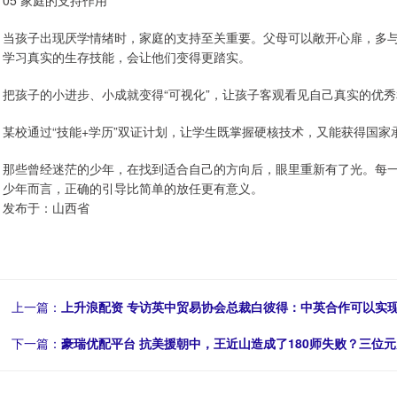
05 家庭的支持作用
当孩子出现厌学情绪时，家庭的支持至关重要。父母可以敞开心扉，多
学习真实的生存技能，会让他们变得更踏实。
把孩子的小进步、小成就变得“可视化”，让孩子客观看见自己真实的优
某校通过“技能+学历”双证计划，让学生既掌握硬核技术，又能获得国
那些曾经迷茫的少年，在找到适合自己的方向后，眼里重新有了光。每
少年而言，正确的引导比简单的放任更有意义。
发布于：山西省
上一篇：
上升浪配资 专访英中贸易协会总裁白彼得：中英合作可以实现“1+
下一篇：
豪瑞优配平台 抗美援朝中，王近山造成了180师失败？三位