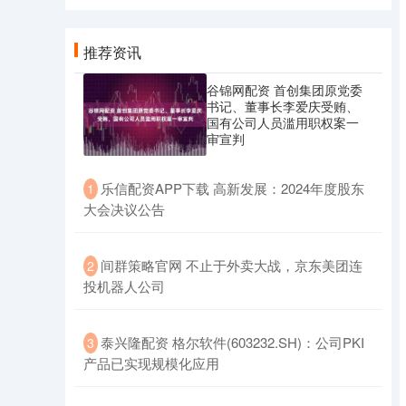
推荐资讯
谷锦网配资 首创集团原党委
书记、董事长李爱庆受贿、
国有公司人员滥用职权案一
审宣判
​乐信配资APP下载 高新发展：2024年度股东
1
大会决议公告
​间群策略官网 不止于外卖大战，京东美团连
2
投机器人公司
​泰兴隆配资 格尔软件(603232.SH)：公司PKI
3
产品已实现规模化应用