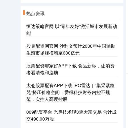
热点资讯
恒达策略官网 以“青年友好”激活城市发展新动
能
股巢配资网官网 沙利文预计2030年中国辅助
生殖市场规模增至630亿元
股票配资哪家好APP下载 食品新标，让消费
者看清饱和脂肪
太仓股票配资APP下载 IPO雷达｜“集采紧箍
咒”挤压价格空间！爱得科技财务内控不规
范，实控人高度控股
009配资平台 光启技术现3笔大宗交易 合计成
交490.00万股