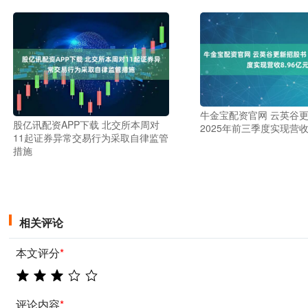
牛金宝配资官网 云英谷
股亿讯配资APP下载 北交所本周对
2025年前三季度实现营收
11起证券异常交易行为采取自律监管
措施
相关评论
本文评分
*
评论内容
*