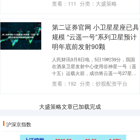
查看：
111
分类：
大盛策略
由国....
第二证券官网 小卫星星座已具
规模 “云遥一号”系列卫星预计
明年底前发射90颗
人民财讯9月8日电，5日19时39分，我国
在酒泉卫星发射中心使用谷神星一号（遥
十五）运载火箭，成功将云遥一号27星和
爱神星留轨试验平台发射升空，目前，卫
查看：
192
分类：
炒股配资平台
星和试验....
大盛策略文章已加载完成
沪深京指数