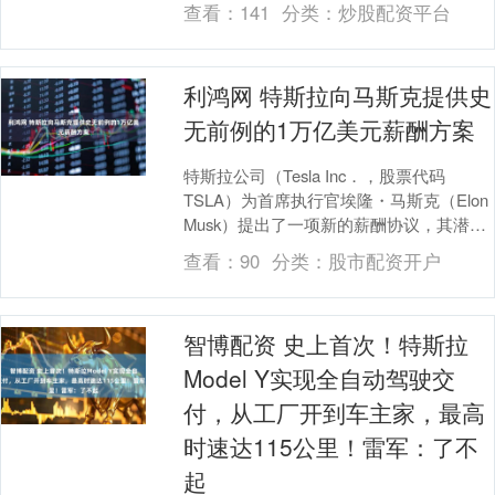
查看：
141
分类：
炒股配资平台
期待的提议....
利鸿网 特斯拉向马斯克提供史
无前例的1万亿美元薪酬方案
特斯拉公司（Tesla Inc．，股票代码
TSLA）为首席执行官埃隆・马斯克（Elon
Musk）提出了一项新的薪酬协议，其潜在
价值约达 1 万亿美元，这是美....
查看：
90
分类：
股市配资开户
智博配资 史上首次！特斯拉
Model Y实现全自动驾驶交
付，从工厂开到车主家，最高
时速达115公里！雷军：了不
起