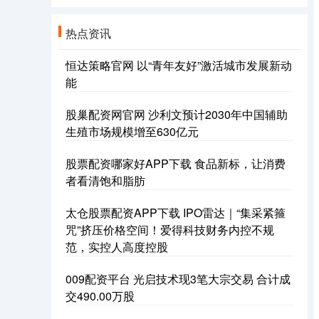
热点资讯
恒达策略官网 以“青年友好”激活城市发展新动
能
股巢配资网官网 沙利文预计2030年中国辅助
生殖市场规模增至630亿元
股票配资哪家好APP下载 食品新标，让消费
者看清饱和脂肪
太仓股票配资APP下载 IPO雷达｜“集采紧箍
咒”挤压价格空间！爱得科技财务内控不规
范，实控人高度控股
009配资平台 光启技术现3笔大宗交易 合计成
交490.00万股