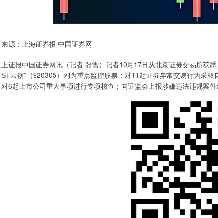
来源：上海证券报·中国证券网
上证报中国证券网讯（记者 张雪）记者10月17日从北京证券交易所获悉，
ST云创”（920305）列为重点监控股票；对11起证券异常交易行为
对6起上市公司重大事项进行专项核查；向证监会上报涉嫌违法违规案件